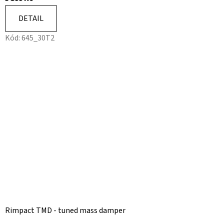
p
DETAIL
c
Kód:
645_30T2
e
Rimpact TMD - tuned mass damper