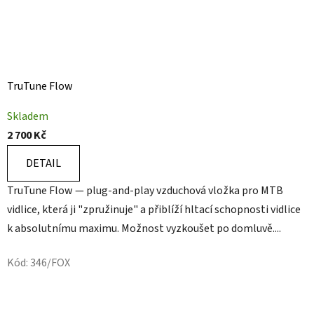
TruTune Flow
Skladem
2 700 Kč
DETAIL
TruTune Flow — plug-and-play vzduchová vložka pro MTB
vidlice, která ji "zpružinuje" a přiblíží hltací schopnosti vidlice
k absolutnímu maximu. Možnost vyzkoušet po domluvě....
Kód:
346/FOX