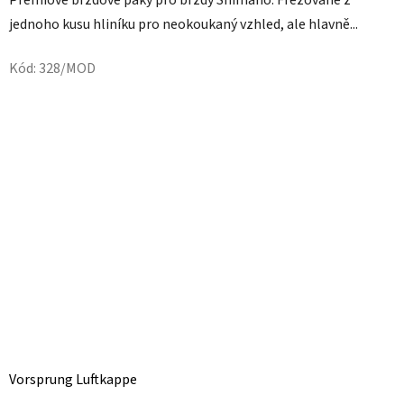
Prémiové brzdové páky pro brzdy Shimano. Frézované z
jednoho kusu hliníku pro neokoukaný vzhled, ale hlavně...
Kód:
328/MOD
Vorsprung Luftkappe