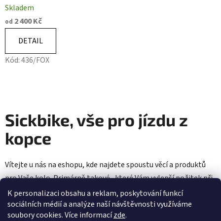
Skladem
2 400 Kč
od
DETAIL
Kód:
436/FOX
Sickbike, vše pro jízdu z
kopce
Vítejte u nás na eshopu, kde najdete spoustu věcí a produktů
pro Vaše kolo. Primárně takové , které Vám vylepší požitek při
jízdě z kopce, ale věříme, že si tu něco vybere opravdu každý.
K personalizaci obsahu a reklam, poskytování funkcí
sociálních médií a analýze naší návštěvnosti využíváme
soubory cookies. Více informací
zde
.