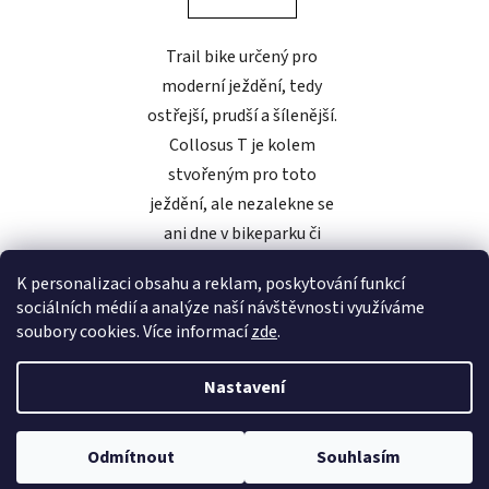
Trail bike určený pro
moderní ježdění, tedy
ostřejší, prudší a šílenější.
Collosus T je kolem
stvořeným pro toto
ježdění, ale nezalekne se
ani dne v bikeparku či
ostrého...
K personalizaci obsahu a reklam, poskytování funkcí
sociálních médií a analýze naší návštěvnosti využíváme
soubory cookies. Více informací
zde
.
3
položek celkem
O
Nastavení
v
l
Z
Vytvořil Shoptet
á
á
Odmítnout
Souhlasím
Copyright 2026
Sickbike
. Všechna práva vyhrazena.
Upravit
d
p
nastavení cookies