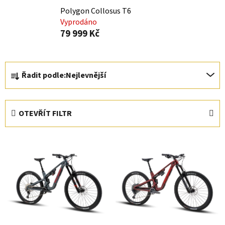
Polygon Collosus T6
Vyprodáno
79 999 Kč
Ř
Řadit podle:
Nejlevnější
a
z
e
OTEVŘÍT FILTR
n
í
V
p
ý
r
p
o
i
d
s
u
p
k
r
t