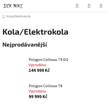
Přejít
Hledat
NÁKUPN
na
KOŠÍK
obsah
Domů
/
Kola/Elektrokola
Kola/Elektrokola
Nejprodávanější
Polygon Collosus T9 Di2
Vyprodáno
144 999 Kč
Polygon Collosus T8
Vyprodáno
99 999 Kč