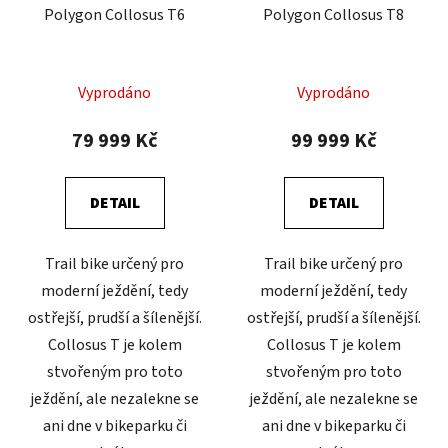
Polygon Collosus T6
Polygon Collosus T8
o
ů
d
u
Vyprodáno
Vyprodáno
k
t
79 999 Kč
99 999 Kč
ů
DETAIL
DETAIL
Trail bike určený pro
Trail bike určený pro
moderní ježdění, tedy
moderní ježdění, tedy
ostřejší, prudší a šílenější.
ostřejší, prudší a šílenější.
Collosus T je kolem
Collosus T je kolem
stvořeným pro toto
stvořeným pro toto
ježdění, ale nezalekne se
ježdění, ale nezalekne se
ani dne v bikeparku či
ani dne v bikeparku či