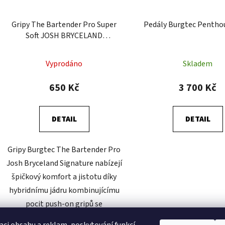
Gripy The Bartender Pro Super
Pedály Burgtec Pentho
Soft JOSH BRYCELAND
SIGNATURE
Vyprodáno
Skladem
650 Kč
3 700 Kč
DETAIL
DETAIL
Gripy Burgtec The Bartender Pro
Josh Bryceland Signature nabízejí
špičkový komfort a jistotu díky
hybridnímu jádru kombinujícímu
pocit push-on gripů se
spolehlivostí lock-on...