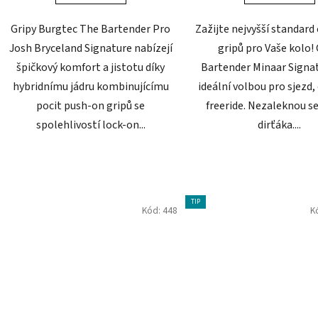
5
Gripy Burgtec The Bartender Pro
Zažijte nejvyšší standard 
hvězdiček.
Josh Bryceland Signature nabízejí
gripů pro Vaše kolo! 
špičkový komfort a jistotu díky
Bartender Minaar Signat
hybridnímu jádru kombinujícímu
ideální volbou pro sjezd,
pocit push-on gripů se
freeride. Nezaleknou se
spolehlivostí lock-on...
dirťáka....
TIP
Kód:
448
K