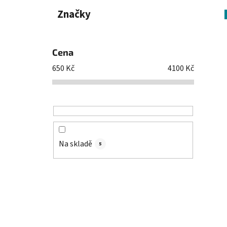
p
Značky
a
n
e
Cena
l
650
Kč
4100
Kč
Na skladě
5