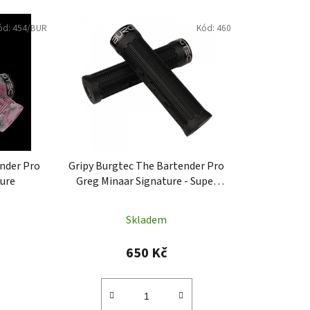
e
ód:
454/BUR
Kód:
460
n
í
p
r
o
d
u
k
ender Pro
Gripy Burgtec The Bartender Pro
t
ture
Greg Minaar Signature - Super
ů
Soft
Skladem
650 Kč