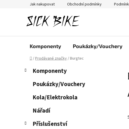
Přejít
Jak nakupovat
Obchodní podmínky
Podmínk
na
obsah
Komponenty
Poukázky/Vouchery
Domů
/
Prodávané značky
/
Burgtec
P
K
Přeskočit
Komponenty
a
kategorie
o
t
s
Poukázky/Vouchery
e
t
g
Kola/Elektrokola
r
o
a
r
Nářadí
i
n
e
n
Příslušenství
í