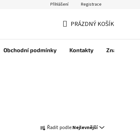
Přihlášení
Registrace
PRÁZDNÝ KOŠÍK
NÁKUPNÍ
KOŠÍK
Obchodní podmínky
Kontakty
Značky
Ř
Řadit podle:
Nejlevnější
a
z