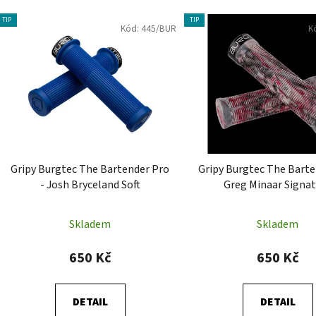
V
TIP
TIP
Kód:
445/BUR
K
ý
p
i
s
p
r
o
d
Gripy Burgtec The Bartender Pro
Gripy Burgtec The Bart
u
- Josh Bryceland Soft
Greg Minaar Signa
k
Průměrné
t
Skladem
Skladem
hodnocení
ů
produktu
650 Kč
650 Kč
je
4,0
DETAIL
DETAIL
z