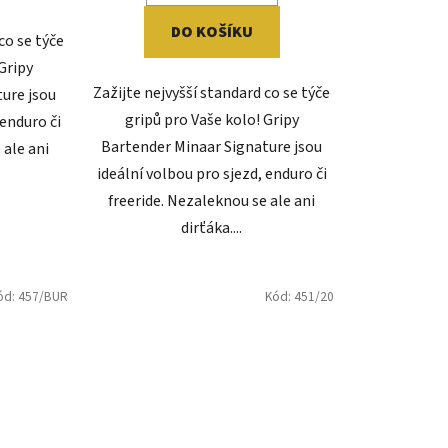
DO KOŠÍKU
co se týče
Gripy
Zažijte nejvyšší standard co se týče
ure jsou
gripů pro Vaše kolo! Gripy
 enduro či
Bartender Minaar Signature jsou
 ale ani
ideální volbou pro sjezd, enduro či
freeride. Nezaleknou se ale ani
dirťáka....
ód:
457/BUR
Kód:
451/20