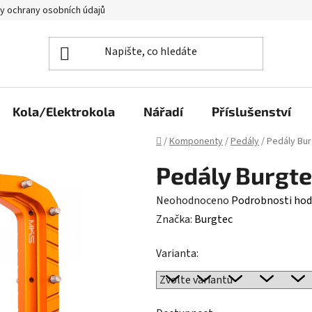
y ochrany osobních údajů
Kola/Elektrokola
Nářadí
Příslušenství
Domů
/
Komponenty
/
Pedály
/
Pedály Bu
Pedály Burgt
Průměrné
Neohodnoceno
Podrobnosti hod
hodnocení
Značka:
Burgtec
produktu
Varianta:
je
0,0
z