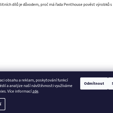
litních dílů je důvodem, proč má řada Penthouse pověst výrobků 
něné ložisko a vnitřní gumové olejové těsnění.
aci obsahu a reklam, poskytování funkcí
Odmítnout
e, Purple Rain, Kash Bronze, Iron Bro Orange, Rhodium Silver, Bur
édií a analýze naší návštěvnosti využíváme
ies. Více informací
zde
.
í
.
Upravit nastavení cookies