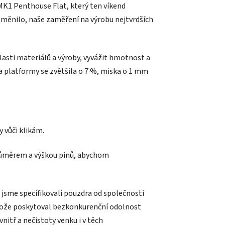
MK1 Penthouse Flat, který ten víkend
 změnilo, naše zaměření na výrobu nejtvrdších
blasti materiálů a výroby, vyvážit hmotnost a
 platformy se zvětšila o 7 %, miska o 1 mm
 vůči klikám.
 průměrem a výškou pinů, abychom
 jsme specifikovali pouzdra od společnosti
rotože poskytoval bezkonkurenční odolnost
nitř a nečistoty venku i v těch