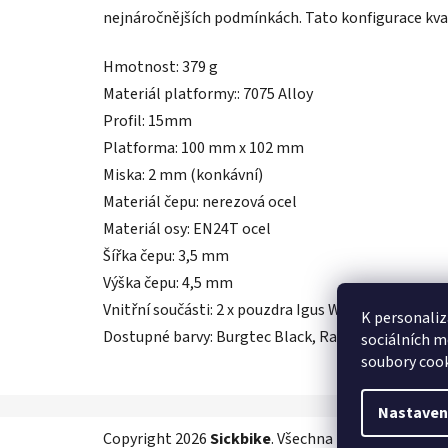
nejnáročnějších podmínkách. Tato konfigurace kva
Hmotnost: 379 g
Materiál platformy:: 7075 Alloy
Profil: 15mm
Platforma: 100 mm x 102 mm
Miska: 2 mm (konkávní)
Materiál čepu: nerezová ocel
Materiál osy: EN24T ocel
Šířka čepu: 3,5 mm
Výška čepu: 4,5 mm
Vnitřní součásti: 2 x pouzdra Igus W300, jedno utěs
K personaliz
Dostupné barvy: Burgtec Black, Race Red, Deep Blu
sociálních m
soubory cook
Nastaven
Z
Copyright 2026
Sickbike
. Všechna práva vyhrazena