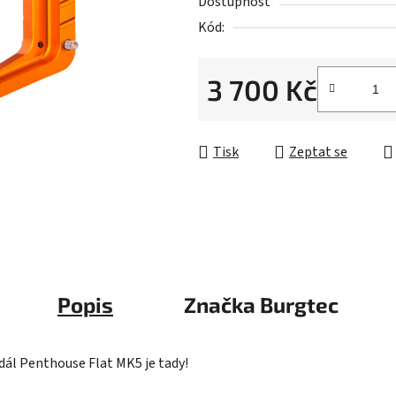
5
Dostupnost
hvězdiček.
Kód:
3 700 Kč
Měrná cena:
Tisk
Zeptat se
Popis
Značka
Burgtec
Pedál Penthouse Flat MK5 je tady!