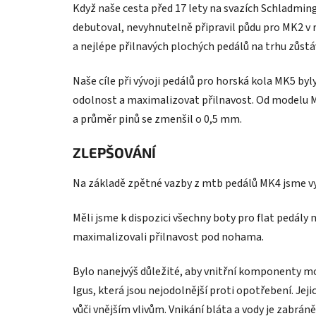
Když naše cesta před 17 lety na svazích Schladmin
debutoval, nevyhnutelně připravil půdu pro MK2 v r
a nejlépe přilnavých plochých pedálů na trhu zůstá
Naše cíle při vývoji pedálů pro horská kola MK5 byl
odolnost a maximalizovat přilnavost. Od modelu M
a průměr pinů se zmenšil o 0,5 mm.
ZLEPŠOVÁNÍ
Na základě zpětné vazby z mtb pedálů MK4 jsme vy
Měli jsme k dispozici všechny boty pro flat pedál
maximalizovali přilnavost pod nohama.
Bylo nanejvýš důležité, aby vnitřní komponenty mo
Igus, která jsou nejodolnější proti opotřebení. J
vůči vnějším vlivům. Vnikání bláta a vody je zabrá