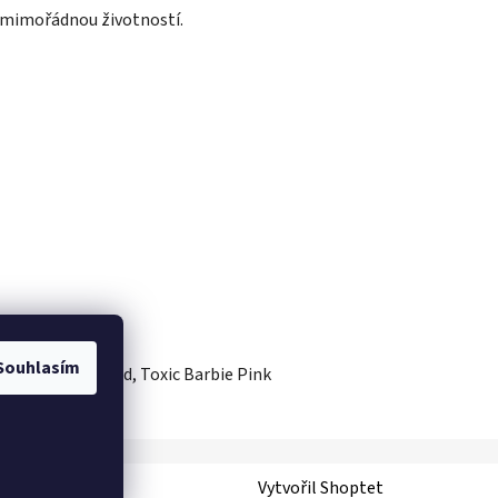
s mimořádnou životností.
Souhlasím
gtec Bullion Gold, Toxic Barbie Pink
Vytvořil Shoptet