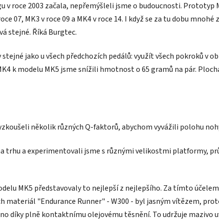
gu v roce 2003 začala, nepřemýšleli jsme o budoucnosti. Prototyp 
oce 07, MK3 v roce 09 a MK4 v roce 14. I když se za tu dobu mnohé
vá stejné. Říká Burgtec.
y stejné jako u všech předchozích pedálů: využít všech pokroků v o
K4 k modelu MK5 jsme snížili hmotnost o 65 gramů na pár. Plocha
zkoušeli několik různých Q-faktorů, abychom vyvážili polohu nohy
y na trhu a experimentovali jsme s různými velikostmi platformy,
delu MK5 představovaly to nejlepší z nejlepšího. Za tímto účelem
ejich materiál "Endurance Runner" - W300 - byl jasným vítězem, p
něno díky plně kontaktnímu olejovému těsnění. To udržuje mazivo uv