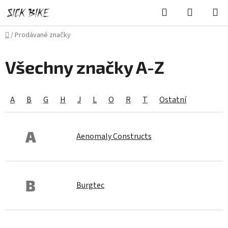
Přejít
Hledat
NÁKUPN
na
KOŠÍK
obsah
Domů
/
Prodávané značky
Všechny značky A-Z
A
B
G
H
J
L
O
R
T
Ostatní
A
Aenomaly Constructs
B
Burgtec