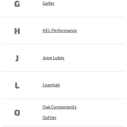
G
Galfer
H
HEL Performance
J
Juice Lubes
L
Loamlab
Oak Components
O
Outlier