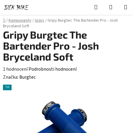
Přejít
Hledat
NÁKUPN
na
KOŠÍK
obsah
Domů
/
Komponenty
/
Gripy
/
Gripy Burgtec The Bartender Pro - Josh
Bryceland Soft
Gripy Burgtec The
Bartender Pro - Josh
Bryceland Soft
Průměrné
1 hodnocení
Podrobnosti hodnocení
hodnocení
Značka:
Burgtec
produktu
TIP
je
4,0
z
5
hvězdiček.