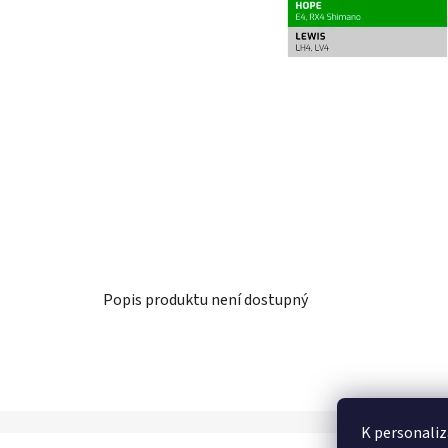
Popis produktu není dostupný
K personaliz
Z