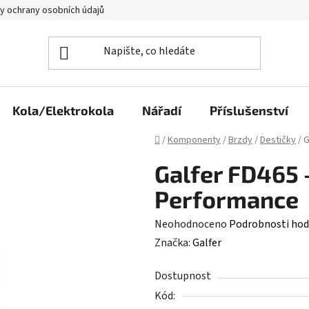
y ochrany osobních údajů
Kola/Elektrokola
Nářadí
Příslušenství
Domů
/
Komponenty
/
Brzdy
/
Destičky
/
G
Galfer FD465 
Performance
Průměrné
Neohodnoceno
Podrobnosti hod
hodnocení
Značka:
Galfer
produktu
Dostupnost
je
Kód:
0,0