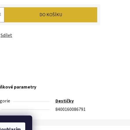
DO KOŠÍKU
Sdílet
ňkové parametry
gorie
Destičky
8400160086791
Souhlasím