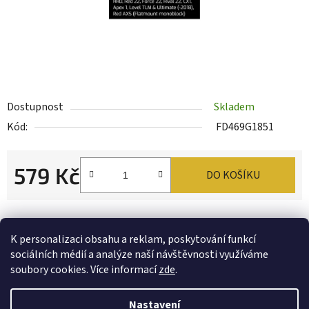
Dostupnost
Skladem
Kód:
FD469G1851
579 Kč
DO KOŠÍKU
Měrná cena:
Tisk
Zeptat se
Sdílet
K personalizaci obsahu a reklam, poskytování funkcí
sociálních médií a analýze naší návštěvnosti využíváme
soubory cookies. Více informací
zde
.
Popis
Nastavení