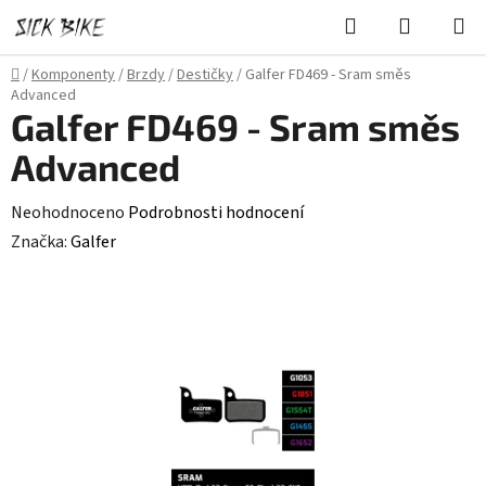
Přejít
Hledat
NÁKUPN
na
KOŠÍK
obsah
Domů
/
Komponenty
/
Brzdy
/
Destičky
/
Galfer FD469 - Sram směs
Advanced
Galfer FD469 - Sram směs
Advanced
Průměrné
Neohodnoceno
Podrobnosti hodnocení
hodnocení
Značka:
Galfer
produktu
je
0,0
z
5
hvězdiček.