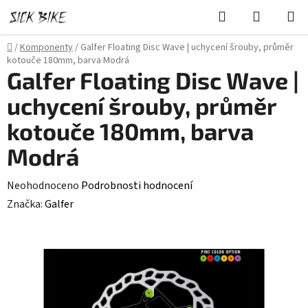
Přejít
Hledat
NÁKUPN
na
KOŠÍK
obsah
Domů
/
Komponenty
/
Galfer Floating Disc Wave | uchycení šrouby, průměr
kotouče 180mm, barva Modrá
Galfer Floating Disc Wave |
uchycení šrouby, průměr
kotouče 180mm, barva
Modrá
Průměrné
Neohodnoceno
Podrobnosti hodnocení
hodnocení
Značka:
Galfer
produktu
je
0,0
z
5