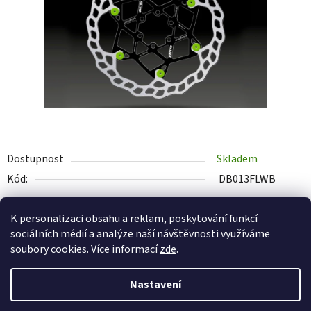
hvězdiček.
Dostupnost
Skladem
Kód:
DB013FLWB
K personalizaci obsahu a reklam, poskytování funkcí
1 790 Kč
DO KOŠÍKU
sociálních médií a analýze naší návštěvnosti využíváme
soubory cookies. Více informací
zde
.
Měrná cena:
Tisk
Zeptat se
Sdílet
Nastavení
Z