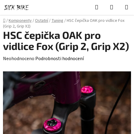
Přejít
Hledat
NÁKUPN
na
KOŠÍK
obsah
Domů
/
Komponenty
/
Ostatní
/
Tuning
/
HSC čepička OAK pro vidlice Fox
(Grip 2, Grip X2)
HSC čepička OAK pro
vidlice Fox (Grip 2, Grip X2)
Průměrné
Neohodnoceno
Podrobnosti hodnocení
hodnocení
produktu
je
0,0
z
5
hvězdiček.