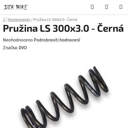
Přejít
Hledat
NÁKUPN
na
KOŠÍK
obsah
Domů
/
Komponenty
/
Pružina LS 300x3.0 - Černá
Pružina LS 300x3.0 - Černá
Průměrné
Neohodnoceno
Podrobnosti hodnocení
hodnocení
Značka:
DVO
produktu
je
0,0
z
5
hvězdiček.