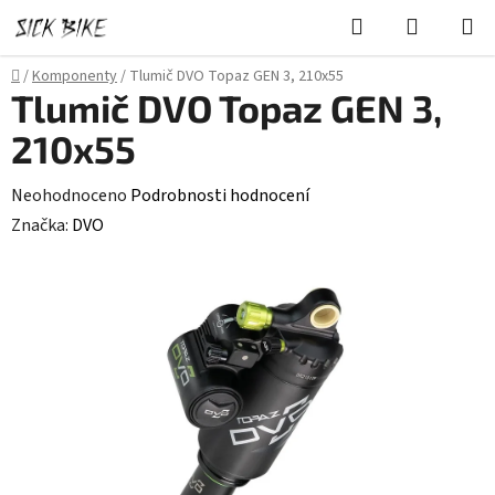
Přejít
Hledat
NÁKUPN
na
KOŠÍK
obsah
Domů
/
Komponenty
/
Tlumič DVO Topaz GEN 3, 210x55
Tlumič DVO Topaz GEN 3,
210x55
Průměrné
Neohodnoceno
Podrobnosti hodnocení
hodnocení
Značka:
DVO
produktu
je
0,0
z
5
hvězdiček.