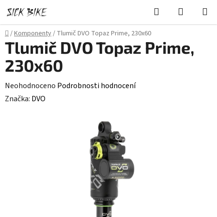
Přejít
Hledat
NÁKUPN
na
KOŠÍK
obsah
Domů
/
Komponenty
/
Tlumič DVO Topaz Prime, 230x60
Tlumič DVO Topaz Prime,
230x60
Průměrné
Neohodnoceno
Podrobnosti hodnocení
hodnocení
Značka:
DVO
produktu
je
0,0
z
5
hvězdiček.