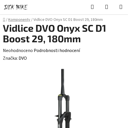
Přejít
Hledat
NÁKUPN
na
KOŠÍK
obsah
Domů
/
Komponenty
/
Vidlice DVO Onyx SC D1 Boost 29, 180mm
Vidlice DVO Onyx SC D1
Boost 29, 180mm
Průměrné
Neohodnoceno
Podrobnosti hodnocení
hodnocení
Značka:
DVO
produktu
je
0,0
z
5
hvězdiček.