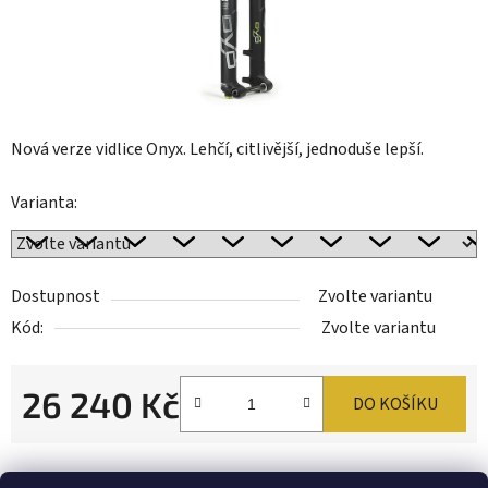
Nová verze vidlice Onyx. Lehčí, citlivější, jednoduše lepší.
Varianta:
Dostupnost
Zvolte variantu
Kód:
Zvolte variantu
26 240 Kč
DO KOŠÍKU
Měrná cena:
Tisk
Zeptat se
Sdílet